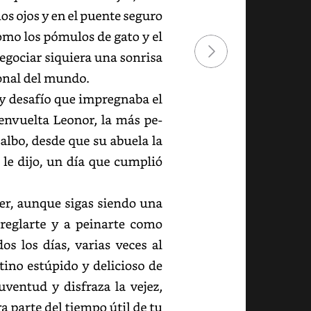
los
ojos
y
en
el
puente
seguro
omo
los
pómulos
de
gato
y
el
egociar
siquiera
una
sonrisa
al
del
mundo.
y
desafío
que
impregnaba
el
envuelta
Leonor,
la
más
pequeña
lbo,
desde
que
su
abuela
la
le
dijo,
un
día
que
cumplió
r,
aunque
sigas
siendo
una
reglarte
y
a
peinarte
como
dos
los
días,
varias
veces
al
tino
estúpido
y
delicioso
de
juventud
y
disfraza
la
vejez,
a
parte
del
tiempo
útil
de
tu