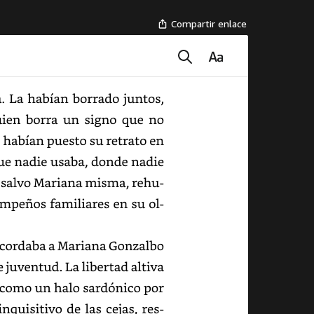
Compartir enlace
La
habían
borrado
juntos,
ien
borra
un
signo
que
no
habían
puesto
su
retrato
en
ue
nadie
usaba,
donde
nadie
salvo
Mariana
misma,
rehusando
mpeños
familiares
en
su
olvido.
cordaba
a
Mariana
Gonzalbo
juventud.
La
libertad
altiva
como
un
halo
sardónico
por
inquisitivo
de
las
cejas,
resplandecía