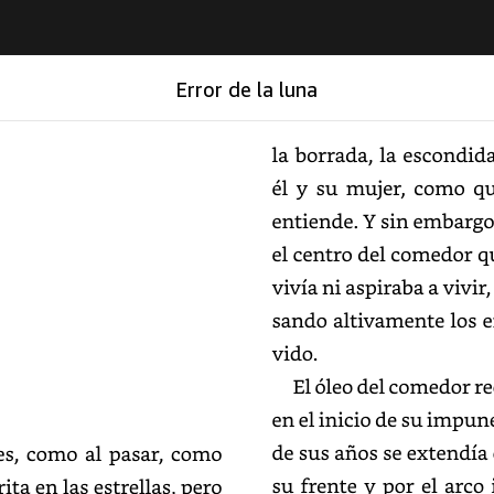
Error de la luna
Error de la luna
la
borrada,
la
escondida.
él
y
su
mujer,
como
qu
entiende.
Y
sin
embargo
el
centro
del
comedor
q
vivía
ni
aspiraba
a
vivir,
altivamente
los
e
El
óleo
del
comedor
re
en
el
inicio
de
su
impune
de
sus
años
se
extendía
s,
como
al
pasar,
como
su
frente
y
por
el
arco
rita
en
las
estrellas,
pero