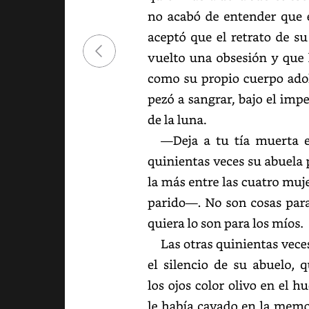
no
acabó
de
entender
que
aceptó
que
el
retrato
de
su
vuelto
una
obsesión
y
que
como
su
propio
cuerpo
ado
a
sangrar,
bajo
el
imper
de
la
luna.
—Deja
a
tu
tía
muerta
quinientas
veces
su
abuela
la
más
entre
las
cuatro
muje
parido—.
No
son
cosas
para
lo
son
para
los
míos.
Las
otras
quinientas
vece
el
silencio
de
su
abuelo,
q
los
ojos
color
olivo
en
el
hu
le
había
cavado
en
la
memor