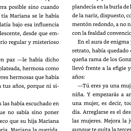
en
la
burla
de
era
posible
sino
cuando
de
la
nariz,
dispuesto,
c
tía
Mariana
se
le
había
mentón
redondo,
a
no
n
latía
bajo
esa
influencia
con
la
fealdad
convencion
lescente,
desde
que
empezó
En
el
aura
de
enigma
io
regular
y
misterioso
retrato,
había
quedado
rama
de
los
Gonza
en
paz
—le
había
dicho
llevó
frente
a
la
efigie
y
plateada,
hermosa
como
años:
res
hermosas
que
había
—Tú
eres
ya
una
muje
tus
años,
porque
ni
siquiera
niña.
Y
empezarás
a
ar
una
mujer,
es
decir,
to
s
las
había
escuchado
en
día.
Arreglarse
es
el
des
ue
no
sabía
sino
poner
las
mujeres.
Mejora
la
eco
que
su
hija
Mariana
aunque
te
quita
la
tercer
ia.
Mariana
la
querida,