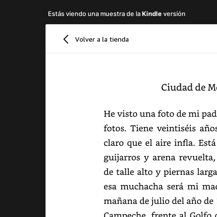
Estás viendo una muestra de la
Kindle
versión
Volver a la tienda
Ciudad
de
Mé
He
visto
una
foto
de
mi
pad
fotos.
Tiene
veintiséis
años
claro
que
el
aire
infla.
Está
guijarros
y
arena
revuelta,
de
talle
alto
y
piernas
larga
esa
muchacha
será
mi
mad
mañana
de
julio
del
año
de
Campeche,
frente
al
Golfo