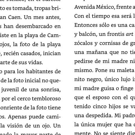
Avenida
México,
frente
a
to
es
tomada,
tropas
británicas
Con
el
tiempo
esa
será
an
Caen.
Un
mes
antes,
Entonces
sólo
es
una
ca
han
desembarcado
en
y
balcón,
un
frontis
art
iste
en
la
playa
de
Campeche
zócalos
y
cornisas
de
gr
ojos,
la
foto
de
la
playa
una
mañana
que
no
ti
recién
casados,
inician
de
mi
madre
ni
arte
de
sus
vidas.
mismo.
Pone
su
maleta
para
los
habitantes
de
negro,
único
lujo
i
de
la
foto
inicial
no
quedan
mi
madre
guisa
o
finge
juvenil
de
una
sonrisa,
que
el
esposo
con
el
q
por
el
cerco
tembloroso
tenido
cinco
hijos
se
v
sonriente
de
la
foto
tiene
una
despedida.
Mi
padr
s.
Apenas
puede
caminar.
la
única
mujer
que
ha
la
visión
de
un
ojo.
Un
No
se
siente
dig
mado
la
mayor
parte
de