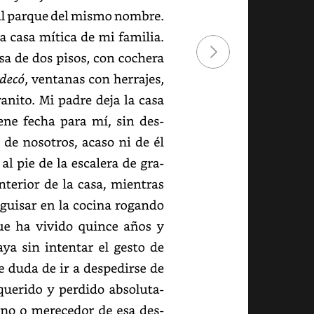
l
parque
del
mismo
nombre.
la
casa
mítica
de
mi
familia.
sa
de
dos
pisos,
con
cochera
decó,
ventanas
con
herrajes,
anito.
Mi
padre
deja
la
casa
ene
fecha
para
mí,
sin
despedirse
de
nosotros,
acaso
ni
de
él
al
pie
de
la
escalera
de
granito
nterior
de
la
casa,
mientras
guisar
en
la
cocina
rogando
ue
ha
vivido
quince
años
y
aya
sin
intentar
el
gesto
de
e
duda
de
ir
a
despedirse
de
querido
y
perdido
absolutamente.
no
o
merecedor
de
esa
despedida.