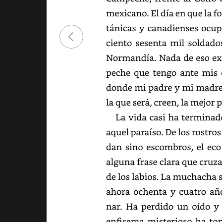
mexicano.
El
día
en
que
la
fo
y
canadienses
ocup
ciento
sesenta
mil
soldados
Normandía.
Nada
de
eso
ex
que
tengo
ante
mis
donde
mi
padre
y
mi
madre,
la
que
será,
creen,
la
mejor
p
La
vida
casi
ha
terminado
aquel
paraíso.
De
los
rostros
sino
escombros,
el
eco
alguna
frase
clara
que
cruza
de
los
labios.
La
muchacha
ahora
ochenta
y
cuatro
año
Ha
perdido
un
oído
y
enfisema
misterioso
ha
to