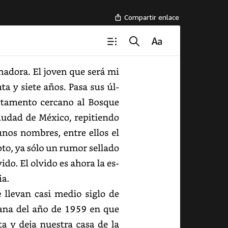
Compartir enlace
adora.
El
joven
que
será
mi
ta
y
siete
años.
Pasa
sus
últimos
tamento
cercano
al
Bosque
iudad
de
México,
repitiendo
unos
nombres,
entre
ellos
el
oto,
ya
sólo
un
rumor
sellado
ido.
El
olvido
es
ahora
la
especialidad
.
llevan
casi
medio
siglo
de
na
del
año
de
1959
en
que
a
y
deja
nuestra
casa
de
la