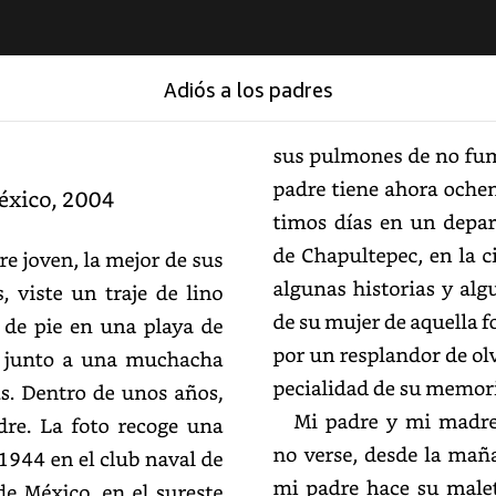
Adiós a los padres
Adiós a los padres
sus
pulmones
de
no
fum
padre
tiene
ahora
ochen
xico,
2004
días
en
un
depar
de
Chapultepec,
en
la
c
re
joven,
la
mejor
de
sus
algunas
historias
y
alg
,
viste
un
traje
de
lino
de
su
mujer
de
aquella
f
de
pie
en
una
playa
de
por
un
resplandor
de
olv
junto
a
una
muchacha
de
su
memoria
s.
Dentro
de
unos
años,
Mi
padre
y
mi
madre
re.
La
foto
recoge
una
no
verse,
desde
la
maña
1944
en
el
club
naval
de
mi
padre
hace
su
malet
de
México,
en
el
sureste